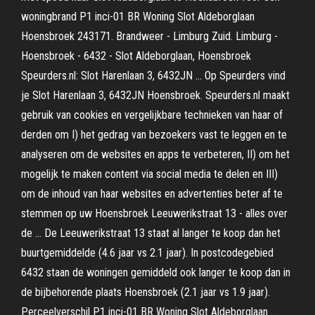
woningbrand P1 inci-01 BR Woning Slot Aldeborglaan
Hoensbroek 243171. Brandweer - Limburg Zuid. Limburg -
Hoensbroek - 6432 - Slot Aldeborglaan, Hoensbroek
Speurders.nl: Slot Harenlaan 3, 6432JN … Op Speurders vind
je Slot Harenlaan 3, 6432JN Hoensbroek. Speurders.nl maakt
gebruik van cookies en vergelijkbare technieken van haar of
derden om I) het gedrag van bezoekers vast te leggen en te
analyseren om de websites en apps te verbeteren, II) om het
mogelijk te maken content via social media te delen en III)
om de inhoud van haar websites en advertenties beter af te
stemmen op uw Hoensbroek Leeuwerikstraat 13 - alles over
de … De Leeuwerikstraat 13 staat al langer te koop dan het
buurtgemiddelde (4.6 jaar vs 2.1 jaar). In postcodegebied
6432 staan de woningen gemiddeld ook langer te koop dan in
de bijbehorende plaats Hoensbroek (2.1 jaar vs 1.9 jaar).
Perceelverschil P1 inci-01 BR Woning Slot Aldeborglaan …