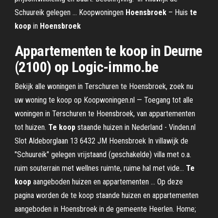
Schuureik gelegen ... Koopwoningen
Hoensbroek
– Huis
te
koop
in
Hoensbroek
Appartementen
te
koop
in Deurne
(2100) op Logic-immo.be
Bekijk alle woningen in Terschuren te Hoensbroek, zoek nu
uw woning te koop op Koopwoningen.nl — Toegang tot alle
woningen in Terschuren te Hoensbroek, van appartementen
tot huizen.
Te koop
staande huizen in Nederland - Vinden.nl
Slot Aldeborglaan 13 6432 JM Hoensbroek In villawijk de
"Schuureik" gelegen vrijstaand (geschakelde) villa met o.a.
ruim souterrain met wellnes ruimte, ruime hal met vide...
Te
koop
aangeboden huizen en appartementen … Op deze
pagina worden de te koop staande huizen en appartementen
aangeboden in Hoensbroek in de gemeente Heerlen. Home;