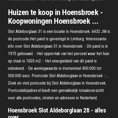
Huizen
te
koop
in
Hoensbroek
-
Koopwoningen
Hoensbroek
...
Slot Aldeborglaan 31 is een locatie in Hoensbroek. 6432 JM is
de postcode.Het pand is gevestigd in Limburg. Interessante
info over Slot Aldeborglaan 31 in Hoensbroek: - Dit pand is in
1975 gebouwd. - Het oppervlak van het perceel waar het huis
op staat is 1005 m2. - Het energielabel van dit pand is
onbekend. - De woningwaarde is momenteel 400.000 tot
500.000 euro. Postcode Slot Aldeborglaan in Hoensbroek - …
Zoek en vind postcode bij Slot Aldeborglaan in Hoensbroek.
Postcodebijadres.nl biedt een gemakkelijk totaaloverzicht
voor alle postcodes, straten en adressen in Nederland.
Hoensbroek Slot Aldeborglaan 28 - alles
over …