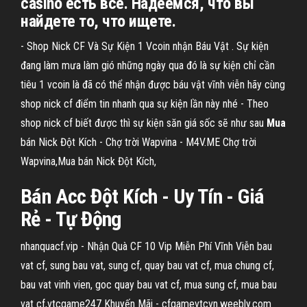
casino есть все. Надеемся, что вы
найдете то, что ищете.
- Shop Nick CF Và Sự Kiện 1 Vcoin nhận Báu Vật . Sự kiện
đang làm mưa làm gió những ngày qua đó là sự kiện chỉ cần
tiêu 1 vcoin là đã có thể nhận được báu vật vĩnh viễn hãy cùng
shop nick cf điểm tin nhanh qua sự kiện lần này nhé - Theo
shop nick cf biết được thì sự kiện săn giá sốc sẽ như sau
Mua
bán Nick Đột Kích - Chợ trời Wapvina - M4V.ME Chợ trời
Wapvina,Mua bán Nick Đột Kích,
Bán Acc Đột Kích - Uy Tín - Giá
Rẻ - Tự Động
nhanquacf.vip - Nhận Quà CF 10 Vip Miễn Phí Vĩnh Viễn bau
vat cf, sung bau vat, sung cf, quay bau vat cf, mua chung cf,
bau vat vinh vien, goc quay bau vat cf, mua sung cf, mua bau
vat cf,vtcgame247 Khuyến Mãi - cfgamevtcvn.weebly.com