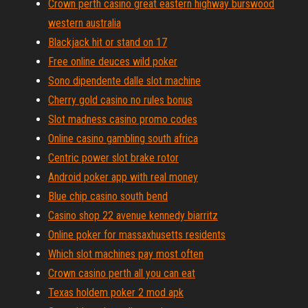
Crown perth casino great eastern highway burswood
western australia
Blackjack hit or stand on 17
Free online deuces wild poker
Sono dipendente dalle slot machine
Cherry gold casino no rules bonus
Slot madness casino promo codes
Online casino gambling south africa
Centric power slot brake rotor
Android poker app with real money
Blue chip casino south bend
Casino shop 22 avenue kennedy biarritz
Online poker for massaxhusetts residents
Which slot machines pay most often
Crown casino perth all you can eat
Texas holdem poker 2 mod apk